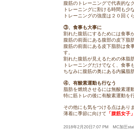
腹筋のトレーニングで代表的な
トレーニングに割ける時間も少
トレーニングの強度は２０回く
③、食事も大事に
割れた腹筋にするためには食事
腹筋の前面にある腹部の皮下脂
腹筋の前面にある皮下脂肪は食
す。
割れた腹筋が見えるための体脂
トレーニングだけでなく、食事
ちなみに腹筋の奥にある内臓脂
④、有酸素運動も行なう
脂肪を燃焼させるには無酸素運
特に筋トレの後に有酸素運動を
その他にも気をつける点はあり
薄着に季節に向けて
「腹筋女子
2018年2月20日7:07 PM MC加圧staf