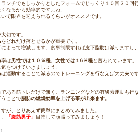
クランチでもしっかりとしたフォームでじっくり１０回２０回
なくなるから効率的ですよね。
らいで限界を迎えられるくらいがオススメです。
が大切です。
肪をどれだけ落とせるかが重要です。
事によって増減します。食事制限すれば皮下脂肪は減りますし
肪率は
男性では１０％程、女性では１6％程
と言われています。
も気をつけていきましょう。
肪は運動することで減るのでトレーニングを行なえば大丈夫で
動である筋トレだけで無く、ランニングなどの有酸素運動も行
行うことで
脂肪の燃焼効率を上げる事が出来ます。
ますが、とりあえず簡単にまとめてみました。
」
、
「腹筋男子」
目指して頑張ってみましょう！
f