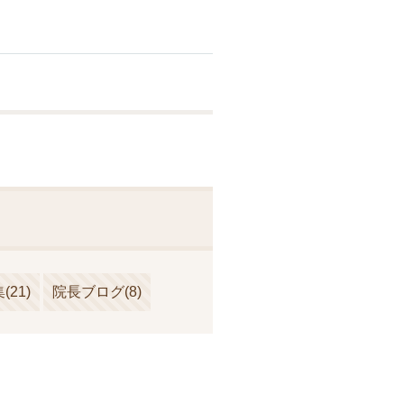
集
(21)
院長ブログ
(8)